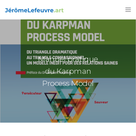
FORMATIONS
AGENDA 2026
ARTICLES
Manuel pratique
LIVRES
du Karpman
Process Model
CONTACT
FRANÇAIS