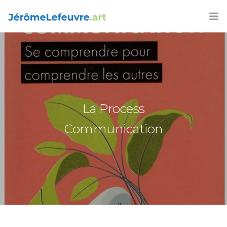
FORMATIONS
AGENDA 2026
ARTICLES
La Process
LIVRES
Communication
CONTACT
FRANÇAIS