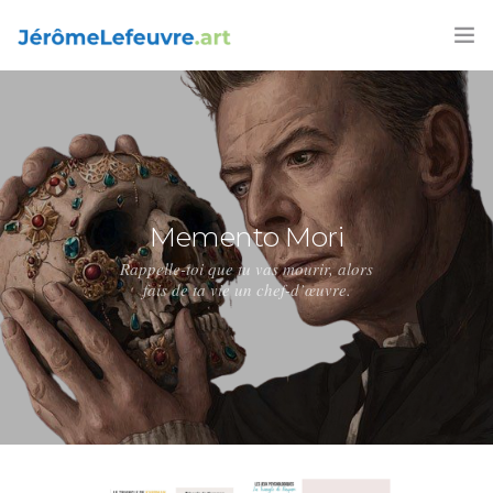
FORMATIONS
AGENDA 2026
ARTICLES
Memento Mori
LIVRES
Rappelle-toi que tu vas mourir, alors
fais de ta vie un chef-d’œuvre.
CONTACT
FRANÇAIS