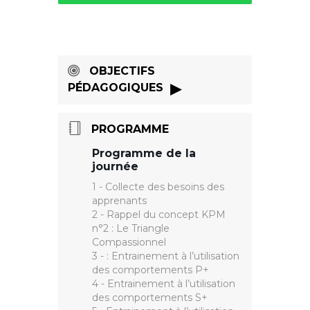
OBJECTIFS
PÉDAGOGIQUES
Entrainement intensif pour
évaluer ses propres
PROGRAMME
compétences à éviter de
générer des conflits, les éviter
Programme de la
ou en sortir. Les participants
journée
développent aussi leur
1 - Collecte des besoins des
capacité de repérage des
apprenants
indices de démarrage de
2 - Rappel du concept KPM
conflits.
n°2 : Le Triangle
Compassionnel
3 - : Entrainement à l’utilisation
des comportements P+
4 - Entrainement à l’utilisation
des comportements S+