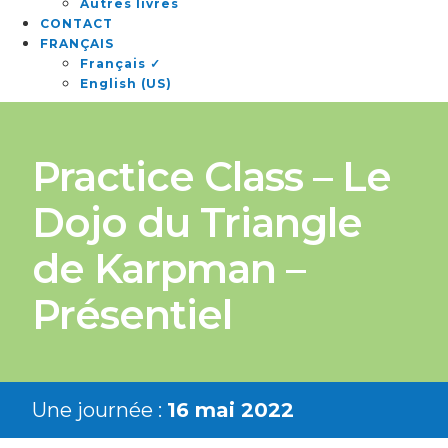
Autres livres
CONTACT
FRANÇAIS
Français ✓
English (US)
Practice Class – Le
Dojo du Triangle
de Karpman –
Présentiel
Une journée :
16 mai 2022