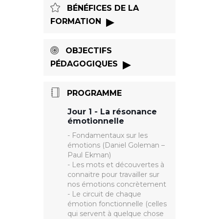
BÉNÉFICES DE LA
FORMATION
• Une reprise de contrôle de
vos réactions émotionnelles
OBJECTIFS
dès la fin du premier jour
• Un gain de confiance en soi
PÉDAGOGIQUES
au quotidien, et aussi dans les
• Savoir reconnaitre les
situations plus difficiles
émotions et nommer leurs
PROGRAMME
• Un plan d’action
principaux déclencheurs
personnalisé pour gagner en
• Savoir exprimer
Jour 1 - La résonance
résistance au stress en
positivement ses émotions
émotionnelle
utilisant vos émotions
• Concevoir un plan d’action
personnalisé de résistance
- Fondamentaux sur les
émotionnelle
émotions (Daniel Goleman –
Paul Ekman)
- Les mots et découvertes à
connaitre pour travailler sur
nos émotions concrètement
- Le circuit de chaque
émotion fonctionnelle (celles
qui servent à quelque chose