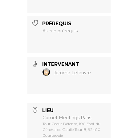
PRÉREQUIS
Aucun prérequis
INTERVENANT
Jérôme Lefeuvre
LIEU
Comet Meetings Paris
Tour Coeur Défense, 100 Espl. du
Général de Gaulle Tour B, 92400
Courbevoie