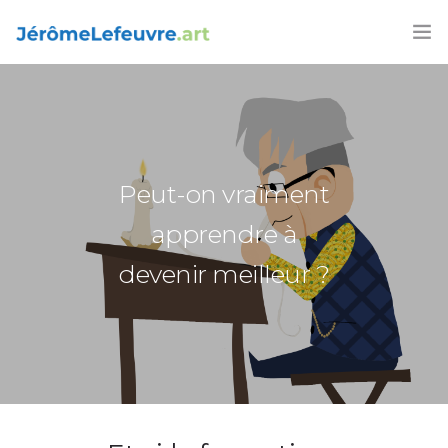
FORMATIONS
AGENDA 2026
ARTICLES
Peut-on vraiment
LIVRES
apprendre à
devenir meilleur ?
CONTACT
FRANÇAIS