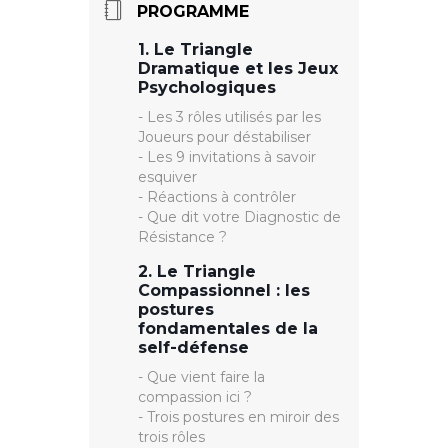
PROGRAMME
• Une capacité accrue à
• Comprendre les principes
montrer votre talent de
méthodologiques pour y
1. Le Triangle
communicant.e
répondre
Dramatique et les Jeux
• Savoir utiliser les cinq gestes
Psychologiques
de la technique de l’édredon
- Les 3 rôles utilisés par les
Joueurs pour déstabiliser
- Les 9 invitations à savoir
esquiver
- Réactions à contrôler
- Que dit votre Diagnostic de
Résistance ?
2. Le Triangle
Compassionnel : les
postures
fondamentales de la
self-défense
- Que vient faire la
compassion ici ?
- Trois postures en miroir des
trois rôles