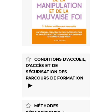
CONDITIONS D’ACCUEIL,
D’ACCÈS ET DE
SÉCURISATION DES
PARCOURS DE FORMATION
• Nous recevons 8 à 15 participants
dans nos formations
• Virginie Bouffay est notre
MÉTHODES
référente handicap pour un